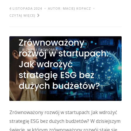
4 LISTOPADA 2024
AUTOR: MACIEJ KOPACZ
CZYTAJ WIĘCEJ
Zrównoważony
rozwój w startupach:
BIZNES I EKONOMIA
Jak wdrożyć
strategię ESG bez
dużych budżetów?
Zrównoważony rozwój w startupach: Jak wdrożyć
strategię ESG bez dużych budżetów? W dzisiejszym
świecie, w którym zrównoważony rozwój staje się