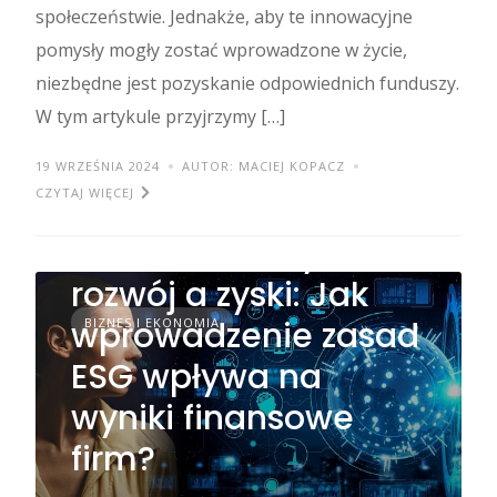
społeczeństwie. Jednakże, aby te innowacyjne
pomysły mogły zostać wprowadzone w życie,
niezbędne jest pozyskanie odpowiednich funduszy.
W tym artykule przyjrzymy […]
19 WRZEŚNIA 2024
AUTOR: MACIEJ KOPACZ
CZYTAJ WIĘCEJ
Zrównoważony
rozwój a zyski: Jak
wprowadzenie zasad
BIZNES I EKONOMIA
ESG wpływa na
wyniki finansowe
firm?