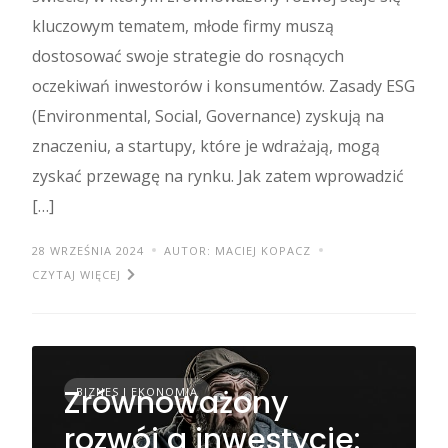
kluczowym tematem, młode firmy muszą
dostosować swoje strategie do rosnących
oczekiwań inwestorów i konsumentów. Zasady ESG
(Environmental, Social, Governance) zyskują na
znaczeniu, a startupy, które je wdrażają, mogą
zyskać przewagę na rynku. Jak zatem wprowadzić
[…]
28 WRZEŚNIA 2024
AUTOR: MACIEJ KOPACZ
CZYTAJ WIĘCEJ
Zrównoważony
BIZNES I EKONOMIA
rozwój a inwestycje: