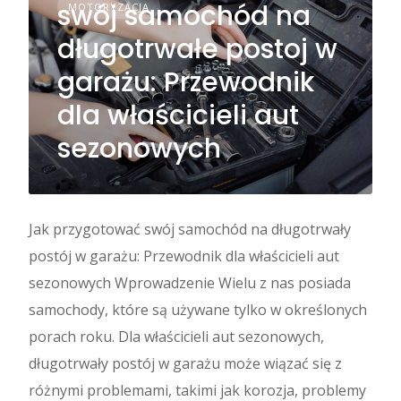
swój samochód na
MOTORYZACJA
długotrwałe postoj w
garażu: Przewodnik
dla właścicieli aut
sezonowych
Jak przygotować swój samochód na długotrwały
postój w garażu: Przewodnik dla właścicieli aut
sezonowych Wprowadzenie Wielu z nas posiada
samochody, które są używane tylko w określonych
porach roku. Dla właścicieli aut sezonowych,
długotrwały postój w garażu może wiązać się z
różnymi problemami, takimi jak korozja, problemy