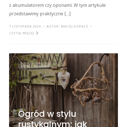
z akumulatorem czy oponami. W tym artykule
przedstawimy praktyczne […]
7 LISTOPADA 2024
AUTOR: MACIEJ KOPACZ
CZYTAJ WIĘCEJ
DOM I OGRÓD
Ogród w stylu
rustykalnym: jak