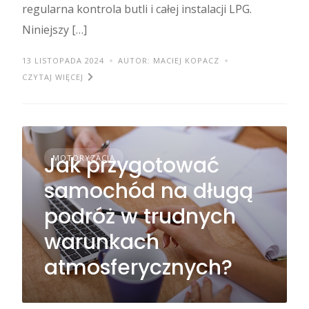
regularna kontrola butli i całej instalacji LPG.
Niniejszy […]
13 LISTOPADA 2024
AUTOR: MACIEJ KOPACZ
CZYTAJ WIĘCEJ
Jak przygotować
MOTORYZACJA
samochód na długą
podróż w trudnych
warunkach
atmosferycznych?