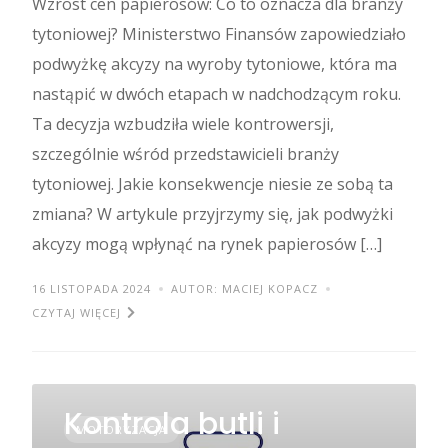
Wzrost cen papierosów: Co to oznacza dla branży
tytoniowej? Ministerstwo Finansów zapowiedziało
podwyżkę akcyzy na wyroby tytoniowe, która ma
nastąpić w dwóch etapach w nadchodzącym roku.
Ta decyzja wzbudziła wiele kontrowersji,
szczególnie wśród przedstawicieli branży
tytoniowej. Jakie konsekwencje niesie ze sobą ta
zmiana? W artykule przyjrzymy się, jak podwyżki
akcyzy mogą wpłynąć na rynek papierosów […]
16 LISTOPADA 2024
AUTOR: MACIEJ KOPACZ
CZYTAJ WIĘCEJ
Kontrola butli i
MOTORYZACJA