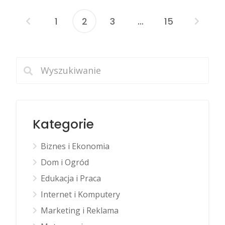
1
2
3
…
15
Nawigacja
po
wpisach
Kategorie
Biznes i Ekonomia
Dom i Ogród
Edukacja i Praca
Internet i Komputery
Marketing i Reklama