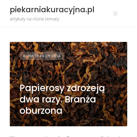
Przejdź
piekarniakuracyjna.pl
do
treści
artykuły na różne tematy
BIZNES I EKONOMIA
Papierosy zdrożeją
dwa razy. Branża
oburzona