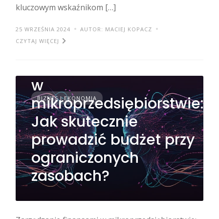
kluczowym wskaźnikom […]
25 WRZEŚNIA 2024
AUTOR: MACIEJ KOPACZ
CZYTAJ WIĘCEJ
Zarządzanie finansami
w
mikroprzedsiębiorstwie:
BIZNES I EKONOMIA
Jak skutecznie
prowadzić budżet przy
ograniczonych
zasobach?