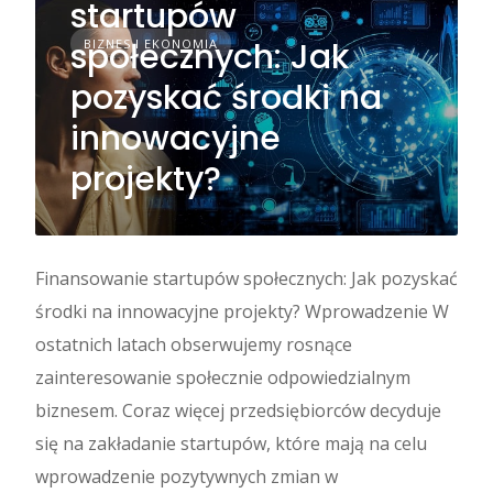
startupów
społecznych: Jak
BIZNES I EKONOMIA
pozyskać środki na
innowacyjne
projekty?
Finansowanie startupów społecznych: Jak pozyskać
środki na innowacyjne projekty? Wprowadzenie W
ostatnich latach obserwujemy rosnące
zainteresowanie społecznie odpowiedzialnym
biznesem. Coraz więcej przedsiębiorców decyduje
się na zakładanie startupów, które mają na celu
wprowadzenie pozytywnych zmian w