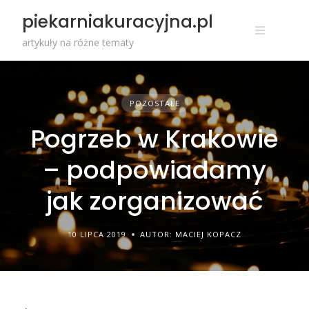
Przejdź
piekarniakuracyjna.pl
do
treści
artykuły na różne tematy
POZOSTAŁE
Pogrzeb w Krakowie
– podpowiadamy
jak zorganizować
10 LIPCA 2019
AUTOR: MACIEJ KOPACZ