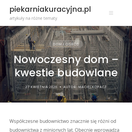
Przejdź
piekarniakuracyjna.pl
do
treści
artykuły na różne tematy
DOM I OGRÓD
Nowoczesny dom –
kwestie budowlane
27 KWIETNIA 2020
AUTOR: MACIEJ KOPACZ
Współczesne budownictwo znacznie się różni od
budownictwa z minionych lat. Obecnie wprowadza